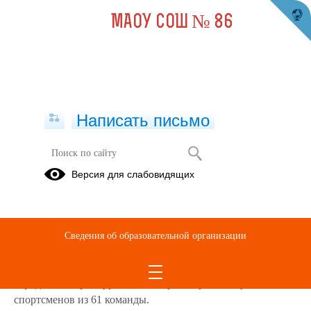
МАОУ СОШ № 86
Написать письмо
Городского турнира по шахматам
Версия для слабовидящих
«Ход конем»
07.12.2022
28 ноября прошел отборочный онлайн-турнир
Городского
Сведения об образовательной организации
турнира по шахматам «Ход конем» для обучающихся 1-7
классов муниципальных образовательных организаций
города Екатеринбурга, в котором приняли участие 305
спортсменов из 61 команды.