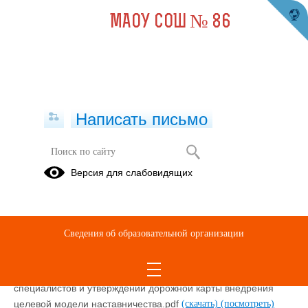
МАОУ СОШ № 86
Написать письмо
Целевая модель наставничества
Версия для слабовидящих
Распоряжение Минпросвящения РФ № Р-145 Об
утверждении методологии наставничества.pdf
(скачать)
(посмотреть)
Сведения об образовательной организации
Методические рекомендации по внедрению методологии
наставничества.pdf
(скачать)
(посмотреть)
Приказ №444-о О назначении наставников молодых
специалистов и утверждении дорожной карты внедрения
целевой модели наставничества.pdf
(скачать)
(посмотреть)