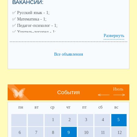
ВАКАНСИИ:
✅️ Русский язык - 1;
✅️ Математика - 1;
✅️ Педагог-психолог - 1;
✅️ Учитель-логопед - 1;
Развернуть
✅️ Советник по воспитанию - 1;
✅️ Педагог дополнительного образования (направления:
спортивное, художественное) - 2;
Все объявления
✅️ Воспитатель ГПД - 1;
✅️ Заместитель по воспитательной работе - 1
Июль
События
пн
вт
ср
чт
пт
сб
вс
1
2
3
4
5
6
7
8
9
10
11
12