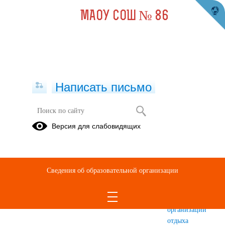
МАОУ СОШ № 86
Написать письмо
Сведения об организации отдыха
Версия для слабовидящих
детей и их оздоровлении
Об
Деятельность
Материально-
организации
техническое
Сведения об образовательной организации
отдыха
обеспечение
детей и их
и
оздоровления
оснащенность
организации
отдыха