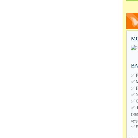
М
В
✅️ 
✅️ 
✅️ 
✅️ 
✅️ 
✅️ 
(н
худ
✅️ 
✅️ 