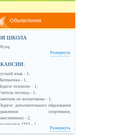
Объявления
ОЯ ШКОЛА
Развернуть
АКАНСИИ:
Русский язык - 1;
Математика - 1;
Педагог-психолог - 1;
Учитель-логопед - 1;
Советник по воспитанию - 1;
Педагог дополнительного образования
аправления: спортивное,
ожественное) - 2;
Воспитатель ГПД - 1;
Развернуть
Заместитель по воспитательной работе