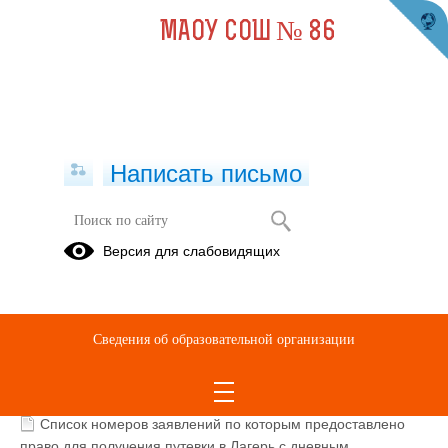
МАОУ СОШ № 86
Написать письмо
Иная информация
Версия для слабовидящих
02.03.2026
Сведения об образовательной организации
Чкаловский район_Перечень лагерей с дневным
пребыванием детей на базе образовательных
организаций.xlsx
(скачать)
Список номеров заявлений по которым предоставлено
право для получения путевки в Лагерь с дневным