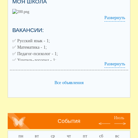
МОЯ ШКОЛА
Развернуть
ВАКАНСИИ:
✅️ Русский язык - 1;
✅️ Математика - 1;
✅️ Педагог-психолог - 1;
✅️ Учитель-логопед - 1;
Развернуть
✅️ Советник по воспитанию - 1;
✅️ Педагог дополнительного образования (направления:
спортивное, художественное) - 2;
Все объявления
✅️ Воспитатель ГПД - 1;
✅️ Заместитель по воспитательной работе - 1
Июль
События
пн
вт
ср
чт
пт
сб
вс