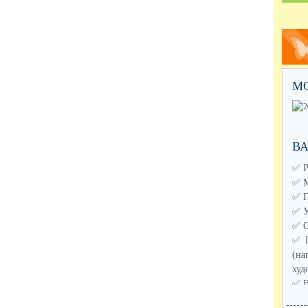
М
В
✅️ 
✅️ 
✅️ 
✅️ 
✅️ 
✅️ 
(н
худ
✅️ 
✅️ 