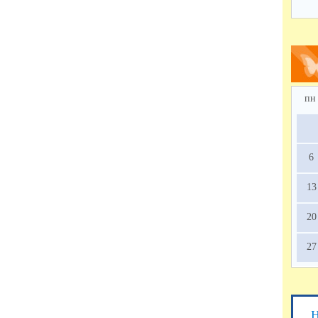
- 1
пн
6
13
20
27
Н