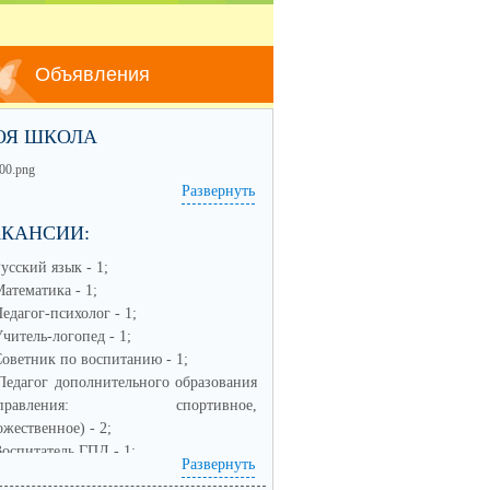
Объявления
ОЯ ШКОЛА
Развернуть
АКАНСИИ:
Русский язык - 1;
Математика - 1;
Педагог-психолог - 1;
Учитель-логопед - 1;
Советник по воспитанию - 1;
Педагог дополнительного образования
аправления: спортивное,
ожественное) - 2;
Воспитатель ГПД - 1;
Развернуть
Заместитель по воспитательной работе