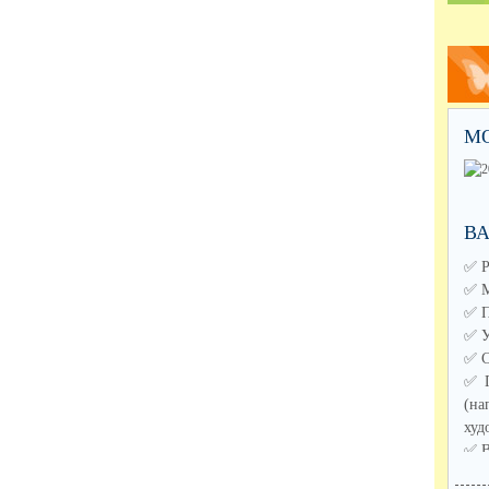
М
В
✅️ 
✅️ 
✅️ 
✅️ 
✅️ 
✅️ 
(н
худ
✅️ 
✅️ 