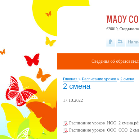
МАОУ С
620010, Свердловска
Напи
Сведения об образовате
Главная
»
Расписание уроков
»
2 смена
2 смена
17.10.2022
Расписание уроков_НОО_2 смена.pd
Расписание уроков_ООО_СОО_2 сме