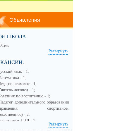
Объявления
ОЯ ШКОЛА
Развернуть
АКАНСИИ:
Русский язык - 1;
Математика - 1;
Педагог-психолог - 1;
Учитель-логопед - 1;
Советник по воспитанию - 1;
Педагог дополнительного образования
аправления: спортивное,
ожественное) - 2;
Воспитатель ГПД - 1;
Развернуть
Заместитель по воспитательной работе