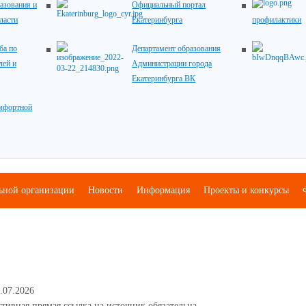
азования и
Официальный портал
ласти
Екатеринбурга
профилактики
ба по
Департамент образования
лей и
Администрации города
Екатеринбурга ВК
мфортной
льной организации
Новости
Информация
Проекты и конкурсы
.07.2026
тивная прямая ссылка на источник обязательна