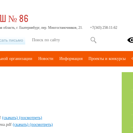
ОШ № 86
я область, г. Екатеринбург, пер. Многостаночников, 21.
+7(343) 258-11-62
сать письмо
льной организации
Новости
Информация
Проекты и конкурсы
f
(скачать)
(посмотреть)
на.pdf
(скачать)
(посмотреть)