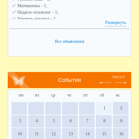
✅️ Математика - 1;
✅️ Педагог-психолог - 1;
✅️ Учитель-логопед - 1;
Развернуть
✅️ Советник по воспитанию - 1;
✅️ Педагог дополнительного образования (направления:
спортивное, художественное) - 2;
Все объявления
✅️ Воспитатель ГПД - 1;
✅️ Заместитель по воспитательной работе - 1
Август
События
пн
вт
ср
чт
пт
сб
вс
1
2
3
4
5
6
7
8
9
10
11
12
13
14
15
16