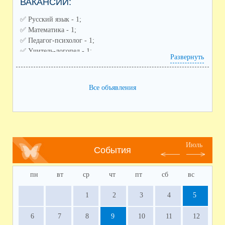
ВАКАНСИИ:
✅️ Русский язык - 1;
✅️ Математика - 1;
✅️ Педагог-психолог - 1;
✅️ Учитель-логопед - 1;
Развернуть
✅️ Советник по воспитанию - 1;
✅️ Педагог дополнительного образования (направления:
спортивное, художественное) - 2;
Все объявления
✅️ Воспитатель ГПД - 1;
✅️ Заместитель по воспитательной работе - 1
Июль
События
пн
вт
ср
чт
пт
сб
вс
1
2
3
4
5
6
7
8
9
10
11
12