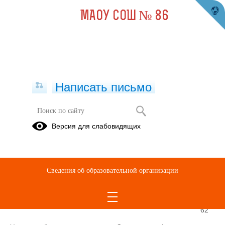
МАОУ СОШ № 86
Написать письмо
Учитель
Версия для слабовидящих
Тодуа Кристина
Робертовна
Телефон
+7
Сведения об образовательной организации
(343)
258-
11-
62