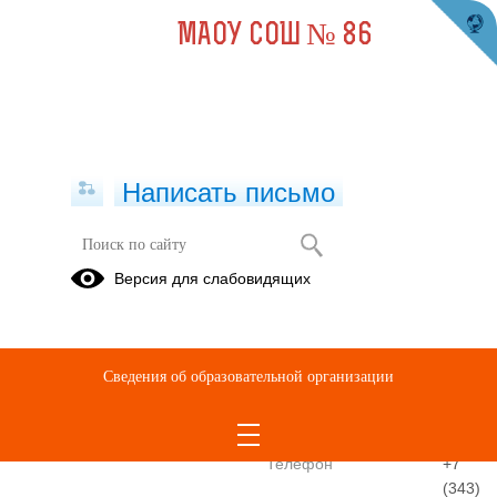
МАОУ СОШ № 86
Написать письмо
Педагог-организатор, Советник
Версия для слабовидящих
директора по воспитанию и
взаимодействию с детскими
общественными
организациями
Сведения об образовательной организации
Шамсина Анна
Андреевна
Телефон
+7
(343)