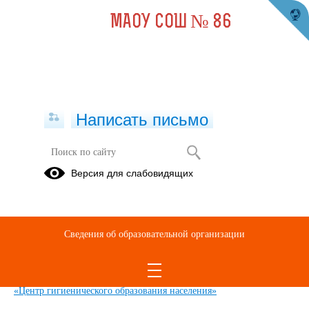
МАОУ СОШ № 86
Написать письмо
Здоровье - главная ценность!
Версия для слабовидящих
Внимание!
Профилактика
Корь!
туберкулеза
Сведения об образовательной организации
02.04.2021
Видео:
2021 05 20 ВНЕ ЗАВИСИМОСТИ Уфимцева О Б
«Центр гигиенического образования населения»